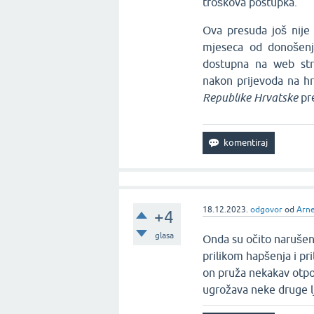
troškova postupka.
Ova presuda još nije 
mjeseca od donošenj
dostupna na web str
nakon prijevoda na hr
Republike Hrvatske
pr
18.12.2023.
odgovor
od
Arne
+4
glasa
Onda su očito narušena
prilikom hapšenja i pr
on pruža nekakav otpor
ugrožava neke druge lj