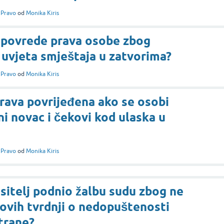
i
Pravo
od
Monika Kiris
 povrede prava osobe zbog
uvjeta smještaja u zatvorima?
i
Pravo
od
Monika Kiris
prava povrijeđena ako se osobi
ni novac i čekovi kod ulaska u
i
Pravo
od
Monika Kiris
sitelj podnio žalbu sudu zbog ne
ovih tvrdnji o nedopuštenosti
trane?