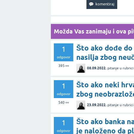
Možda Vas zanimaju i ova pit
Što ako dođe do
1
nasilja zbog neuč
odgovor
395
👀
08.09.2022.
pitanje
u rubric
Što ako neki hrv
1
zbog neobrazlož
odgovor
540
👀
23.09.2022.
pitanje
u rubric
Što ako banka n
1
je naloženo da p
odgovor