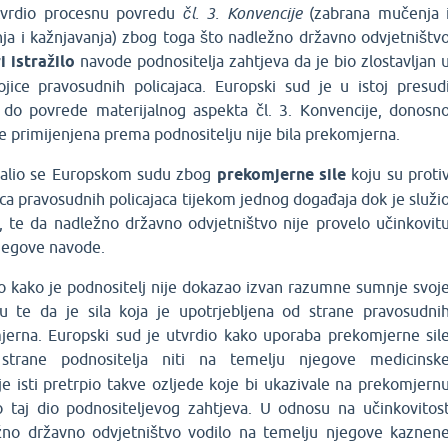
tvrdio procesnu povredu
čl. 3. Konvencije
(zabrana mučenja 
a i kažnjavanja) zbog toga što nadležno državno odvjetništv
i istražilo
navode podnositelja zahtjeva da je bio zlostavljan 
jice pravosudnih policajaca. Europski sud je u istoj presud
o do povrede materijalnog aspekta čl. 3. Konvencije, donosn
 je primijenjena prema podnositelju nije bila prekomjerna.
 žalio se Europskom sudu zbog
prekomjerne sile
koju su proti
jica pravosudnih policajaca tijekom jednog događaja dok je služi
, te da nadležno državno odvjetništvo nije provelo učinkovit
njegove navode.
io kako je podnositelj nije dokazao izvan razumne sumnje svoj
ju te da je sila koja je upotrjebljena od strane pravosudni
mjerna. Europski sud je utvrdio kako uporaba prekomjerne sil
rane podnositelja niti na temelju njegove medicinsk
je isti pretrpio takve ozljede koje bi ukazivale na prekomjern
o taj dio podnositeljevog zahtjeva. U odnosu na učinkovitos
ežno državno odvjetništvo vodilo na temelju njegove kaznen