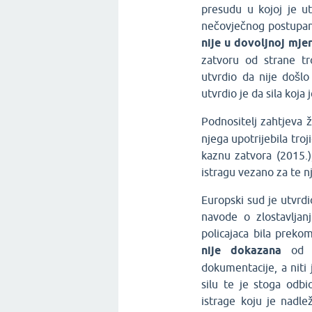
presudu u kojoj je u
nečovječnog postupanj
nije u dovoljnoj mjer
zatvoru od strane tro
utvrdio da nije došl
utvrdio je da sila koja
Podnositelj zahtjeva
njega upotrijebila tro
kaznu zatvora (2015.)
istragu vezano za te 
Europski sud je utvrd
navode o zlostavljan
policajaca bila preko
nije dokazana
od st
dokumentacije, a niti 
silu te je stoga odbi
istrage koju je nadl