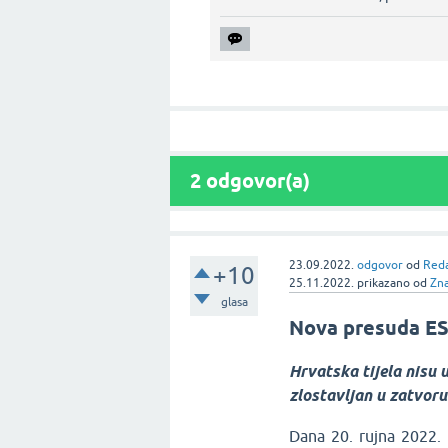
2
odgovor(a)
23.09.2022.
odgovor
od
Reda
+10
25.11.2022.
prikazano
od
Zn
glasa
Nova presuda ES
Hrvatska tijela nisu 
zlostavljan u zatvoru
Dana 20. rujna 2022.