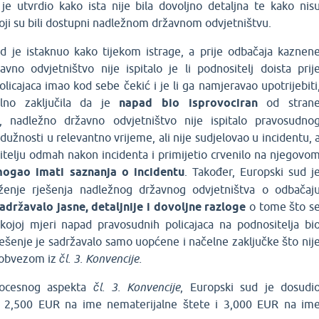
 je utvrdio kako ista nije bila dovoljno detaljna te kako nis
oji su bili dostupni nadležnom državnom odvjetništvu.
d je istaknuo kako tijekom istrage, a prije odbačaja kaznen
avno odvjetništvo nije ispitalo je li podnositelj doista prij
icajaca imao kod sebe čekić i je li ga namjeravao upotrijebiti
no zaključila da je
napad bio isprovociran
od stran
r, nadležno državno odvjetništvo nije ispitalo pravosudno
a dužnosti u relevantno vrijeme, ali nije sudjelovao u incidentu, 
sitelju odmah nakon incidenta i primijetio crvenilo na njegovo
ogao imati saznanja o incidentu
. Također, Europski sud j
ženje rješenja nadležnog državnog odvjetništva o odbačaj
sadržavalo jasne, detaljnije i dovoljne razloge
o tome što s
 kojoj mjeri napad pravosudnih policajaca na podnositelja bi
ješenje je sadržavalo samo uopćene i načelne zaključke što nij
 obvezom iz
čl. 3. Konvencije.
rocesnog aspekta
čl. 3. Konvencije
, Europski sud je dosudi
d 2,500 EUR na ime nematerijalne štete i 3,000 EUR na im