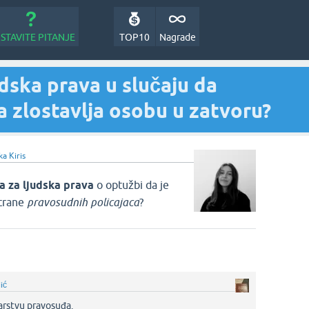
STAVITE PITANJE
TOP10
Nagrade
udska prava u slučaju da
a zlostavlja osobu u zatvoru?
a Kiris
a za ljudska prava
o optužbi da je
trane
pravosudnih policajaca
?
jić
arstvu pravosuđa.‌