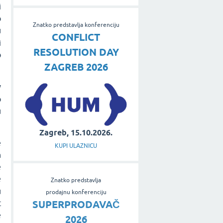
i
o
Znatko predstavlja konferenciju
u
CONFLICT
i
RESOLUTION DAY
o
ZAGREB 2026
v
o
u
Zagreb, 15.10.2026.
e
KUPI ULAZNICU
h
e
e
Znatko predstavlja
u
prodajnu konferenciju
t
SUPERPRODAVAČ
e
2026