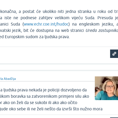
konačna, a postat će ukoliko niti jedna stranka u roku od tr
a iste ne podnese zahtjev velikom vijeću Suda. Presuda j
anici Suda (
www.echr.coe.int/hudoc
) na engleskom jeziku, 
vatski jezik, bit će dostupna na web stranici
Ureda zastupnik
ed Europskim sudom za ljudska prava.
la Abadžija
 ljudska prava nekada je policiji dozvoljeno da
ilikom boravka sa zatvorenikom primjeni silu ako
 ako on želi da se sukobi ili ako ako očito
ude oko sebe ili ne želi nešto da izvrši što nužno mora