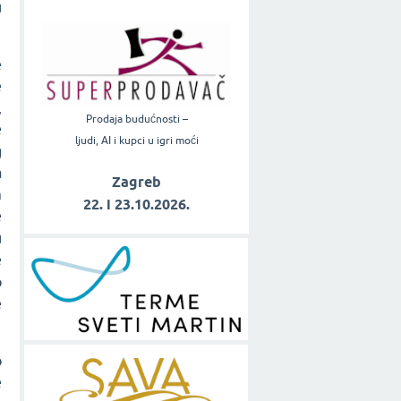
u
e
e
,
Prodaja budućnosti –
e
ljudi, AI i kupci u igri moći
g
a
Zagreb
m
22. i 23.10.2026.
e
u
e
o
e
o
e