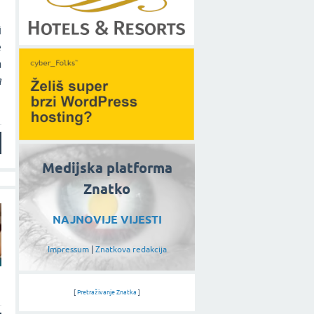
i
e
a
a
Medijska platforma
Znatko
NAJNOVIJE VIJESTI
Impressum
|
Znatkova redakcija
[
Pretraživanje Znatka
]