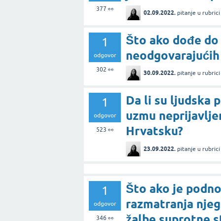
377
👀
02.09.2022.
pitanje
u rubric
Što ako dođe do
1
neodgovarajućih 
odgovor
302
👀
30.09.2022.
pitanje
u rubric
Da li su ljudska 
1
uzmu neprijavlje
odgovor
Hrvatsku?
523
👀
23.09.2022.
pitanje
u rubric
Što ako je podno
1
razmatranja njeg
odgovor
žalbe suprotne s
346
👀