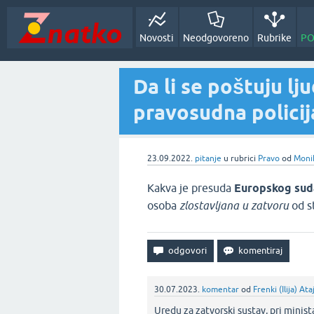
Novosti
Neodgovoreno
Rubrike
PO
Da li se poštuju lj
pravosudna policij
23.09.2022.
pitanje
u rubrici
Pravo
od
Monik
Kakva je presuda
Europskog sud
osoba
zlostavljana u zatvoru
od s
30.07.2023.
komentar
od
Frenki (Ilija) Ata
Uredu za zatvorski sustav, pri minist