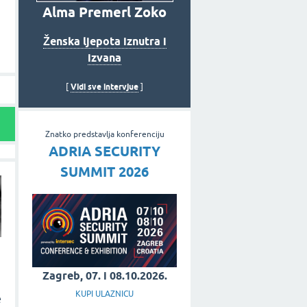
Alma Premerl Zoko
Ženska ljepota iznutra i
izvana
Vidi sve intervjue
[
]
Znatko predstavlja konferenciju
ADRIA SECURITY
SUMMIT 2026
Zagreb, 07. i 08.10.2026.
KUPI ULAZNICU
e