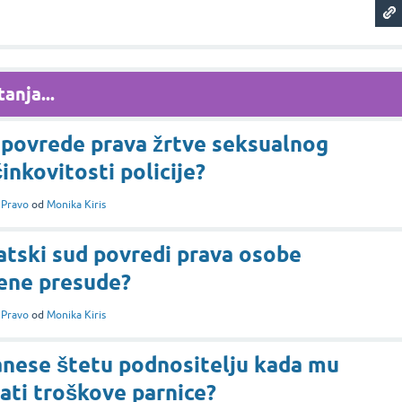
anja...
 povrede prava žrtve seksualnog
inkovitosti policije?
i
Pravo
od
Monika Kiris
atski sud povredi prava osobe
ene presude?
i
Pravo
od
Monika Kiris
anese štetu podnositelju kada mu
lati troškove parnice?