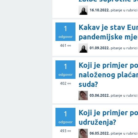
16.10.2022.
pitanje
u rubric
Kakav je stav Eu
1
pandemijske mjer
odgovor
461
👀
01.09.2022.
pitanje
u rubric
Koji je primjer 
1
naloženog plaćan
odgovor
suda?
402
👀
03.06.2022.
pitanje
u rubric
Koji je primjer 
1
udruženja?
odgovor
493
👀
06.05.2022.
pitanje
u rubric