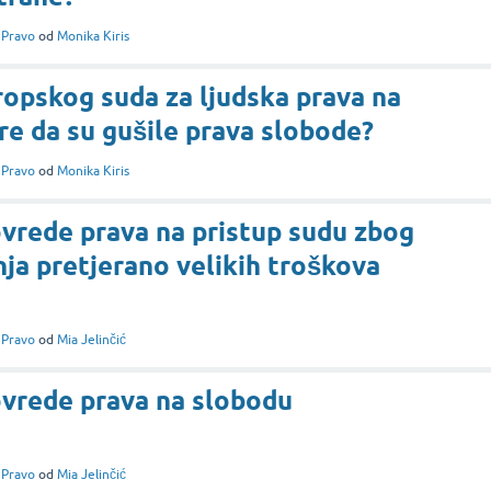
i
Pravo
od
Monika Kiris
ropskog suda za ljudska prava na
e da su gušile prava slobode?
i
Pravo
od
Monika Kiris
povrede prava na pristup sudu zbog
ja pretjerano velikih troškova
i
Pravo
od
Mia Jelinčić
povrede prava na slobodu
i
Pravo
od
Mia Jelinčić