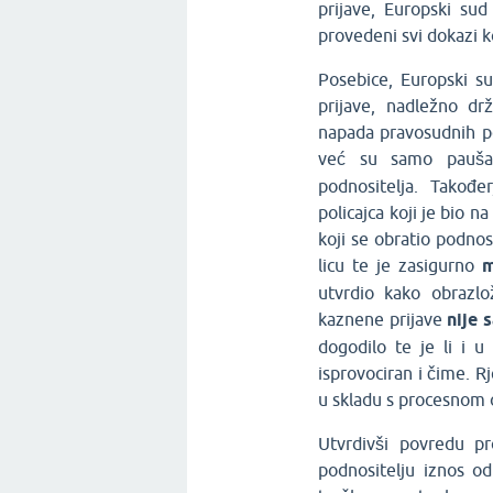
prijave, Europski sud
provedeni svi dokazi k
Posebice, Europski su
prijave, nadležno drž
napada pravosudnih pol
već su samo paušal
podnositelja. Takođe
policajca koji je bio n
koji se obratio podno
licu te je zasigurno
m
utvrdio kako obrazlo
kaznene prijave
nije 
dogodilo te je li i u
isprovociran i čime. R
u skladu s procesnom
Utvrdivši povredu p
podnositelju iznos o