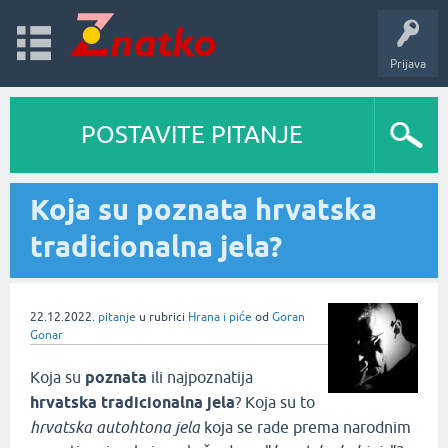
Prijava
POSTAVITE PITANJE
Koja su poznata hrvatska
tradicionalna jela?
22.12.2022.
pitanje
u rubrici
Hrana i piće
od
Goran
Gonar
Koja su
poznata
ili najpoznatija
hrvatska tradicionalna jela
? Koja su to
hrvatska autohtona jela
koja se rade prema narodnim