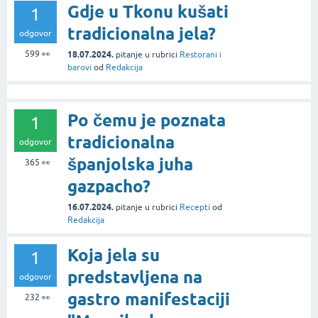
Gdje u Tkonu kušati
1
tradicionalna jela?
odgovor
599
👀
18.07.2024.
pitanje
u rubrici
Restorani i
barovi
od
Redakcija
Po čemu je poznata
1
tradicionalna
odgovor
španjolska juha
365
👀
gazpacho?
16.07.2024.
pitanje
u rubrici
Recepti
od
Redakcija
Koja jela su
1
predstavljena na
odgovor
gastro manifestaciji
232
👀