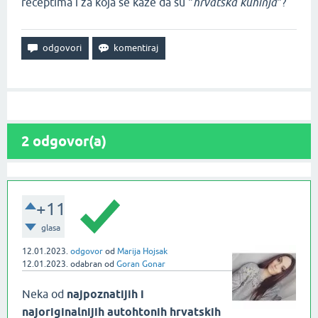
receptima i za koja se kaže da su "
hrvatska kuhinja
"?
2
odgovor(a)
+11
glasa
12.01.2023.
odgovor
od
Marija Hojsak
12.01.2023.
odabran
od
Goran Gonar
Neka od
najpoznatijih i
najoriginalnijih autohtonih hrvatskih