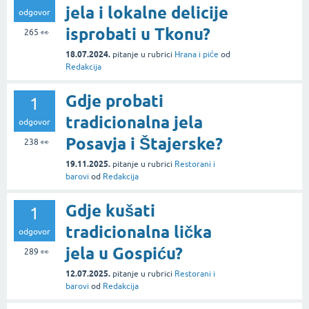
jela i lokalne delicije
odgovor
isprobati u Tkonu?
265
👀
18.07.2024.
pitanje
u rubrici
Hrana i piće
od
Redakcija
Gdje probati
1
tradicionalna jela
odgovor
Posavja i Štajerske?
238
👀
19.11.2025.
pitanje
u rubrici
Restorani i
barovi
od
Redakcija
Gdje kušati
1
tradicionalna lička
odgovor
jela u Gospiću?
289
👀
12.07.2025.
pitanje
u rubrici
Restorani i
barovi
od
Redakcija