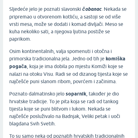
Sljedeće jelo je poznati slavonski
čobanac
. Nekada se
pripremao u otvorenom kotliću, a sastoji se od više
vrsti mesa, može se dodati i komad divljači. Meso se
kuha nekoliko sati, a njegova ljutina postiže se
paprikom.
Osim kontinentalnih, valja spomenuti i otočna i
primorska tradicionalna jela. Jedno od tih je
komiška
pogača
, koja je ima dobila po mjestu Komiži koje se
nalazi na otoku Visu. Radi se od dizanog tijesta koje se
najčešće puni slanom ribom, povrćem i začinima.
Poznato dalmatinsko jelo
soparnik
, također je dio
hrvatske tradicije. To je pita koja se radi od tankog
tijesta koje se puni blitvom i lukom. Nekada se
najčešće posluživalo na Badnjak, Veliki petak i uoči
blagdana Svih Svetih.
To su samo neka od poznatih hrvatskih tradicionalnih