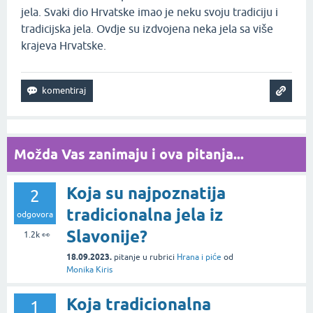
jela. Svaki dio Hrvatske imao je neku svoju tradiciju i
tradicijska jela. Ovdje su izdvojena neka jela sa više
krajeva Hrvatske.
Možda Vas zanimaju i ova pitanja...
Koja su najpoznatija
2
tradicionalna jela iz
odgovora
Slavonije?
1.2k
👀
18.09.2023.
pitanje
u rubrici
Hrana i piće
od
Monika Kiris
Koja tradicionalna
1