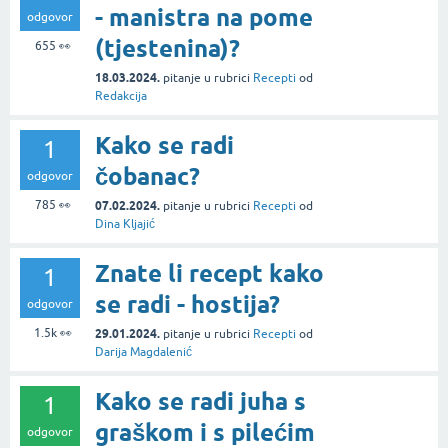
- manistra na pome
odgovor
(tjestenina)?
655
👀
18.03.2024.
pitanje
u rubrici
Recepti
od
Redakcija
Kako se radi
1
čobanac?
odgovor
785
👀
07.02.2024.
pitanje
u rubrici
Recepti
od
Dina Kljajić
Znate li recept kako
1
se radi - hostija?
odgovor
1.5k
👀
29.01.2024.
pitanje
u rubrici
Recepti
od
Darija Magdalenić
Kako se radi juha s
1
graškom i s pilećim
odgovor