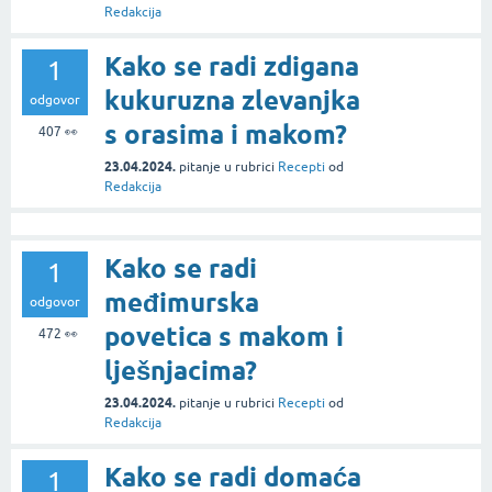
Redakcija
Kako se radi zdigana
1
kukuruzna zlevanjka
odgovor
s orasima i makom?
407
👀
23.04.2024.
pitanje
u rubrici
Recepti
od
Redakcija
Kako se radi
1
međimurska
odgovor
povetica s makom i
472
👀
lješnjacima?
23.04.2024.
pitanje
u rubrici
Recepti
od
Redakcija
Kako se radi domaća
1