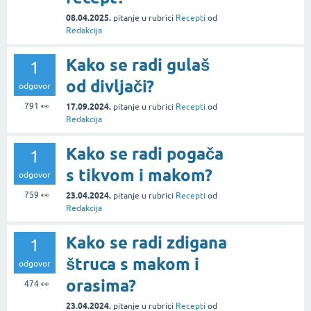
08.04.2025.
pitanje
u rubrici
Recepti
od
Redakcija
Kako se radi gulaš
1
od divljači?
odgovor
791
👀
17.09.2024.
pitanje
u rubrici
Recepti
od
Redakcija
Kako se radi pogača
1
s tikvom i makom?
odgovor
759
👀
23.04.2024.
pitanje
u rubrici
Recepti
od
Redakcija
Kako se radi zdigana
1
štruca s makom i
odgovor
orasima?
474
👀
23.04.2024.
pitanje
u rubrici
Recepti
od