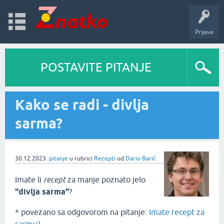
Prijava
POSTAVITE PITANJE
Kako se radi - divlja
sarma?
30.12.2023.
pitanje
u rubrici
Recepti
od
Dario Barić
Imate li
recept
za manje poznato jelo
"divlja sarma"
?
* povezano sa odgovorom na pitanje:
Imate recept za