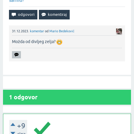
sarmu?
31.12.2023.
komentar
od
Mario Bedeković
Možda od divljeg zelja?
1
odgovor
+9
glasa