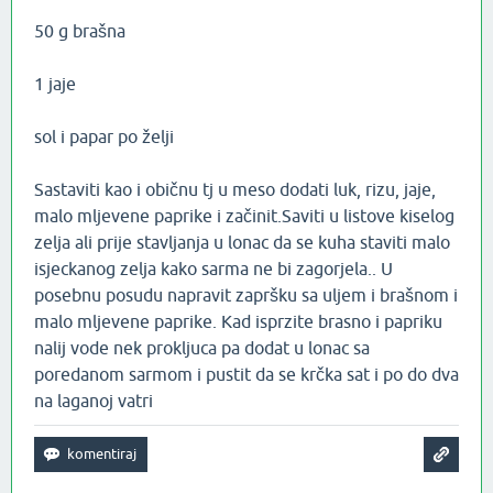
50 g brašna
1 jaje
sol i papar po želji
Sastaviti kao i običnu tj u meso dodati luk, rizu, jaje,
malo mljevene paprike i začinit.Saviti u listove kiselog
zelja ali prije stavljanja u lonac da se kuha staviti malo
isjeckanog zelja kako sarma ne bi zagorjela.. U
posebnu posudu napravit zapršku sa uljem i brašnom i
malo mljevene paprike. Kad isprzite brasno i papriku
nalij vode nek prokljuca pa dodat u lonac sa
poredanom sarmom i pustit da se krčka sat i po do dva
na laganoj vatri