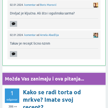
02.01.2024.
komentar
od
Boris Marović
Divljač je ključna. Ali što i ogulinska sarma?‌
02.01.2024.
komentar
od
Arnela Abadžija
Takav je recept licno nznm‌
Možda Vas zanimaju i ova pitanja...
Kako se radi torta od
1
mrkve? Imate svoj
odgovor
recept?
386
👀