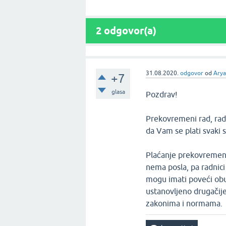
2
odgovor(a)
31.08.2020.
odgovor
od
Arya
+7
glasa
Pozdrav!
Prekovremeni rad, radn
da Vam se plati svaki
Plaćanje prekovremen
nema posla, pa radnici
mogu imati poveći obu
ustanovljeno drugačije,
zakonima i normama.