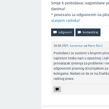
Smije li poslodavac nagomilane 
danima?
* povezano sa odgovorom na pita
stanjem radnika?
28.08.2021.
komentar
od
Marin Barić
Poslodavci su suočeni s brojnim pit
najčešće teško naći u opsežnoj i zahtj
pronalazak rješenja za probleme i n
odgovorom pravnog stručnjakom za o
kolegama. Nadam se da će na Znatku bi
radnog prava.‌