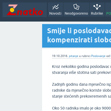
Novosti
Neodgovoreno
Rubrike
PO
Smije li poslodava
kompenzirati slob
19.10.2016.
pitanje
u rubrici
Poslovanje
od
Kroz nekoliko godina poslodavac
stvaranja više stotina sati preko
Zadnjih godinu dana mjesečno ispl
radnike da mjesečno koriste slobod
stanje stećenih prekovremenih sa
Oko 50 radnika imalo je oko 9000