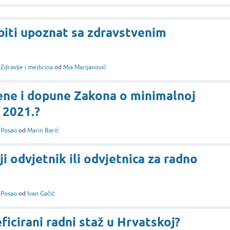
 biti upoznat sa zdravstvenim
i
Zdravlje i medicina
od
Mia Marijanović
ene i dopune Zakona o minimalnoj
 2021.?
i
Posao
od
Marin Barić
ji odvjetnik ili odvjetnica za radno
i
Posao
od
Ivan Gačić
icirani radni staž u Hrvatskoj?