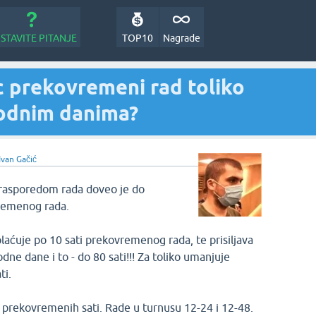
STAVITE PITANJE
TOP10
Nagrade
c prekovremeni rad toliko
odnim danima?
Ivan Gačić
 rasporedom rada doveo je do
vremenog rada.
aćuje po 10 sati prekovremenog rada, te prisiljava
ne dane i to - do 80 sati!!! Za toliko umanjuje
ti.
 prekovremenih sati. Rade u turnusu 12-24 i 12-48.