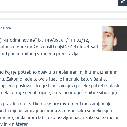
an Dren
"Narodne novine" br. 149/09, 61/11 i 82/12,
dno vrijeme može iznositi najviše četrdeset sati
ži od punog radnog vremena predstavlja -
d koji je potrebno obaviti u neplaniranim, hitnim, iznimnim
u. Zakon o radu takve situacije imenuje kao: viša sila,
psega poslova i drugi slični slučajevi prijeke potrebe (dakle,
za neke druge nenabrojane, a realno moguće hitne situacije).
no pravilnikom tvrtke da se prekovremeni rad zamjenjuje
o to nije ustanovljeno nema zamjene kako se neko sjeti
mene), onda mora biti i ustanoivljen način kako se to radi u
vilnik ništetan.