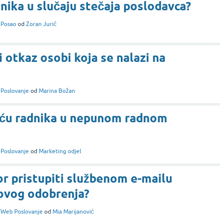
dnika u slučaju stečaja poslodavca?
i
Posao
od
Zoran Jurić
i otkaz osobi koja se nalazi na
i
Poslovanje
od
Marina Božan
laću radnika u nepunom radnom
i
Poslovanje
od
Marketing odjel
or pristupiti službenom e-mailu
govog odobrenja?
i
Web Poslovanje
od
Mia Marijanović