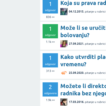
Koja su prava ra
1
odgovor
04.12.2015.
pitanje
u rubric
836
👀
Može li se uručit
1
bolovanju?
odgovor
1.1k
👀
27.09.2021.
pitanje
u rubric
Kako utvrditi p
1
vremenu?
odgovor
313
👀
25.09.2020.
pitanje
u rubric
Možete li direkt
2
radnika bez nje
odgovora
1.9k
👀
17.03.2016.
pitanje
u rubric