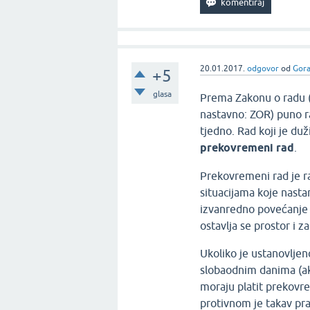
20.01.2017.
odgovor
od
Gor
+5
glasa
Prema Zakonu o radu (
nastavno: ZOR) puno ra
tjedno. Rad koji je du
prekovremeni rad
.
Prekovremeni rad je ra
situacijama koje nastan
izvanredno povećanje o
ostavlja se prostor i 
Ukoliko je ustanovlje
slobaodnim danima (ak
moraju platit prekovre
protivnom je takav pra