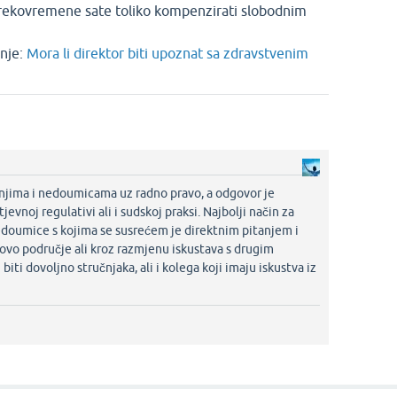
prekovremene sate toliko kompenzirati slobodnim
nje:
Mora li direktor biti upoznat sa zdravstvenim
anjima i nedoumicama uz radno pravo, a odgovor je
evnoj regulativi ali i sudskoj praksi. Najbolji način za
edoumice s kojima se susrećem je direktnim pitanjem i
vo područje ali kroz razmjenu iskustava s drugim
ti dovoljno stručnjaka, ali i kolega koji imaju iskustva iz