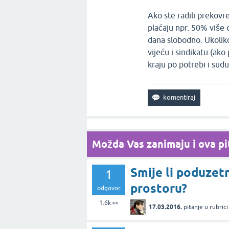
Ako ste radili prekov
plaćaju npr. 50% više
dana slobodno. Ukolik
vijeću i sindikatu (ako 
kraju po potrebi i sud
Možda Vas zanimaju i ova pit
Smije li poduzet
1
prostoru?
odgovor
1.6k
👀
17.03.2016.
pitanje
u rubric