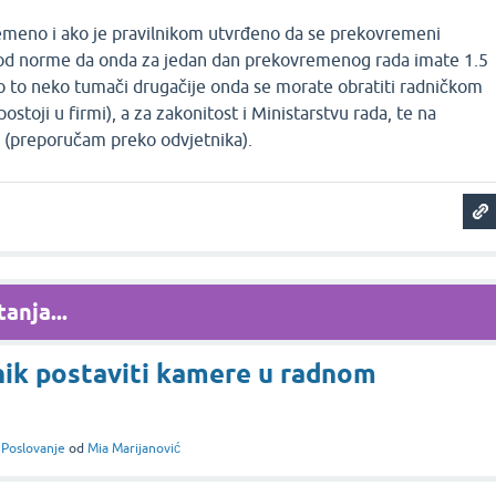
remeno i ako je pravilnikom utvrđeno da se prekovremeni
 od norme da onda za jedan dan prekovremenog rada imate 1.5
o to neko tumači drugačije onda se morate obratiti radničkom
postoji u firmi), a za zakonitost i Ministarstvu rada, te na
u (preporučam preko odvjetnika).
anja...
nik postaviti kamere u radnom
i
Poslovanje
od
Mia Marijanović