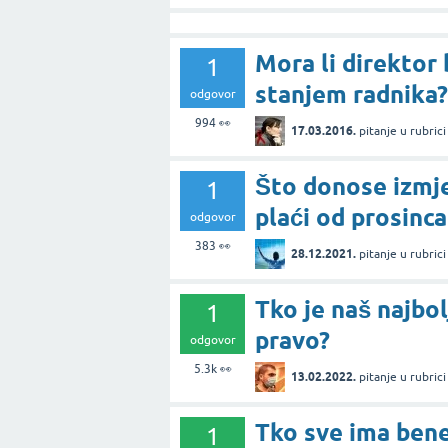
Mora li direktor
1
stanjem radnika?
odgovor
994
👀
17.03.2016.
pitanje
u rubric
Što donose izmj
1
plaći od prosinca
odgovor
383
👀
28.12.2021.
pitanje
u rubric
Tko je naš najbol
1
pravo?
odgovor
5.3k
👀
13.02.2022.
pitanje
u rubric
Tko sve ima benef
1