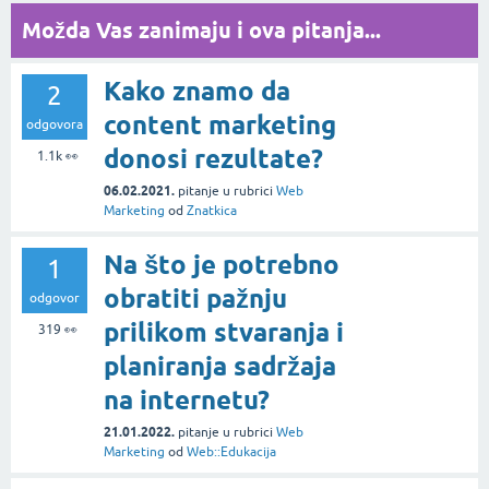
Možda Vas zanimaju i ova pitanja...
Kako znamo da
2
content marketing
odgovora
donosi rezultate?
1.1k
👀
06.02.2021.
pitanje
u rubrici
Web
Marketing
od
Znatkica
Na što je potrebno
1
obratiti pažnju
odgovor
prilikom stvaranja i
319
👀
planiranja sadržaja
na internetu?
21.01.2022.
pitanje
u rubrici
Web
Marketing
od
Web::Edukacija