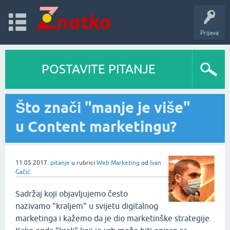
Prijava
POSTAVITE PITANJE
Što znači "manje je više"
u Content marketingu?
11.05.2017.
pitanje
u rubrici
Web Marketing
od
Ivan
Gačić
Sadržaj koji objavljujemo često
nazivamo "kraljem" u svijetu digitalnog
marketinga i kažemo da je dio marketinške strategije.