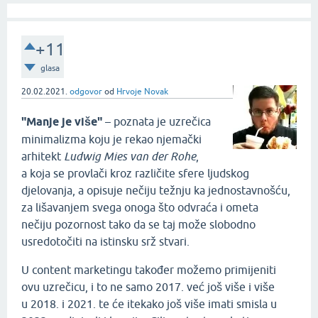
+11
glasa
20.02.2021.
odgovor
od
Hrvoje Novak
"Manje je više"
– poznata je uzrečica
minimalizma koju je rekao njemački
arhitekt
Ludwig Mies van der Rohe
,
a koja se provlači kroz različite sfere ljudskog
djelovanja, a opisuje nečiju težnju ka jednostavnošću,
za lišavanjem svega onoga što odvraća i ometa
nečiju pozornost tako da se taj može slobodno
usredotočiti na istinsku srž stvari.
U content marketingu također možemo primijeniti
ovu uzrečicu, i to ne samo 2017. već još više i više
u 2018. i 2021. te će itekako još više imati smisla u