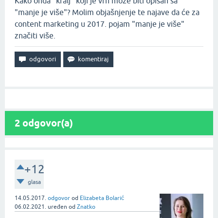
Kako onda "kralj" koji je vrh može biti opisan sa
"manje je više"? Molim objašnjenje te najave da će za
content marketing u 2017. pojam "manje je više"
značiti više.
2
odgovor(a)
+12
glasa
14.05.2017.
odgovor
od
Elizabeta Bolarić
06.02.2021.
uređen
od
Znatko