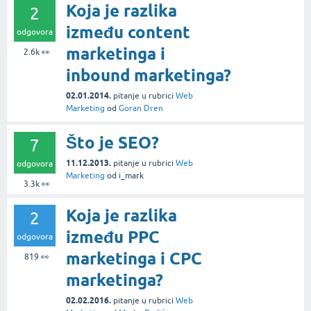
Koja je razlika
2
između content
odgovora
marketinga i
2.6k
👀
inbound marketinga?
02.01.2014.
pitanje
u rubrici
Web
Marketing
od
Goran Dren
Što je SEO?
7
11.12.2013.
pitanje
u rubrici
Web
odgovora
Marketing
od
i_mark
3.3k
👀
Koja je razlika
2
između PPC
odgovora
marketinga i CPC
819
👀
marketinga?
02.02.2016.
pitanje
u rubrici
Web