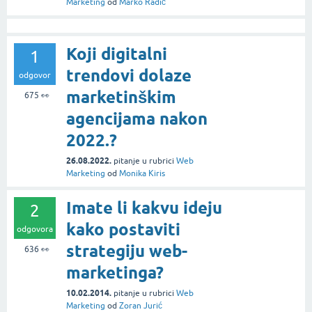
Marketing
od
Marko Radić
Koji digitalni
1
trendovi dolaze
odgovor
marketinškim
675
👀
agencijama nakon
2022.?
26.08.2022.
pitanje
u rubrici
Web
Marketing
od
Monika Kiris
Imate li kakvu ideju
2
kako postaviti
odgovora
strategiju web-
636
👀
marketinga?
10.02.2014.
pitanje
u rubrici
Web
Marketing
od
Zoran Jurić