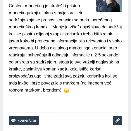
Content marketing je strateški pristup
marketingu koji u fokus stavlja kvalitetu
sadržaja koja se prenosi korisnicima preko određenog
marketinškog kanala. “Manje je više” objašnjava da sadržaj
koji se plasira ciljanoj skupini korisnika treba biti kratak i
jasan kako bi prenesena informacija bila relevantna i visoko
vrednovama. U doba digitalnog marketinga korisnici brzo
reagiraju, prihvaćaju ili odbacuju infomacije u 2-5 sekunde
od susreta sa sadržajem, stoga je sve važniji naglasak na
kratke, zanimljivu komunikaciju koja ističe koristi
proizvoda/usluge i time zadržava pažnju korisnika koji se
tada lakše i brže povezuje s markom (ne imenom već
robnom markom, brendom).