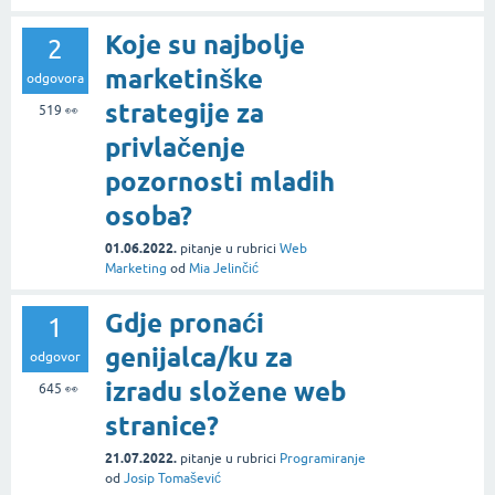
Koje su najbolje
2
marketinške
odgovora
strategije za
519
👀
privlačenje
pozornosti mladih
osoba?
01.06.2022.
pitanje
u rubrici
Web
Marketing
od
Mia Jelinčić
Gdje pronaći
1
genijalca/ku za
odgovor
izradu složene web
645
👀
stranice?
21.07.2022.
pitanje
u rubrici
Programiranje
od
Josip Tomašević