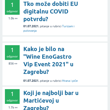
Tko može dobiti EU
1
digitalnu COVID
odgovor
potvrdu?
1.0k
👀
01.07.2021.
pitanje
u rubrici
Turizam i
putovanja
Kako je bilo na
1
"Wine EnoGastro
odgovor
Vip Event 2021" u
856
👀
Zagrebu?
01.07.2021.
pitanje
u rubrici
Hrana i piće
Koji je najbolji bar u
1
Martićevoj u
odgovor
Zagrebu?
1.7k
👀