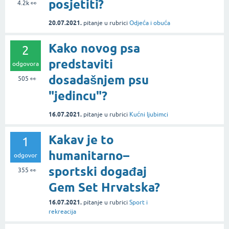
posjetiti?
4.2k
👀
20.07.2021.
pitanje
u rubrici
Odjeća i obuća
Kako novog psa
2
predstaviti
odgovora
dosadašnjem psu
505
👀
"jedincu"?
16.07.2021.
pitanje
u rubrici
Kućni ljubimci
Kakav je to
1
humanitarno–
odgovor
sportski događaj
355
👀
Gem Set Hrvatska?
16.07.2021.
pitanje
u rubrici
Sport i
rekreacija