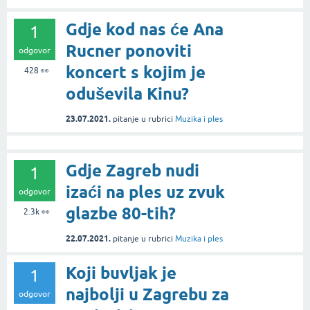
Gdje kod nas će Ana
1
Rucner ponoviti
odgovor
koncert s kojim je
428
👀
oduševila Kinu?
23.07.2021.
pitanje
u rubrici
Muzika i ples
Gdje Zagreb nudi
1
izaći na ples uz zvuk
odgovor
glazbe 80-tih?
2.3k
👀
22.07.2021.
pitanje
u rubrici
Muzika i ples
Koji buvljak je
1
najbolji u Zagrebu za
odgovor