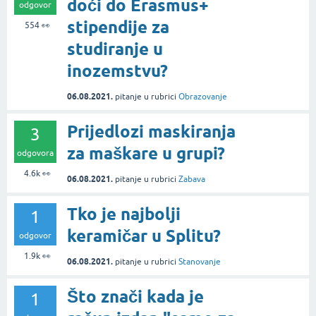
doći do Erasmus+
odgovor
stipendije za
554
👀
studiranje u
inozemstvu?
06.08.2021.
pitanje
u rubrici
Obrazovanje
Prijedlozi maskiranja
3
za maškare u grupi?
odgovora
4.6k
👀
06.08.2021.
pitanje
u rubrici
Zabava
Tko je najbolji
1
keramičar u Splitu?
odgovor
1.9k
👀
06.08.2021.
pitanje
u rubrici
Stanovanje
Što znači kada je
1