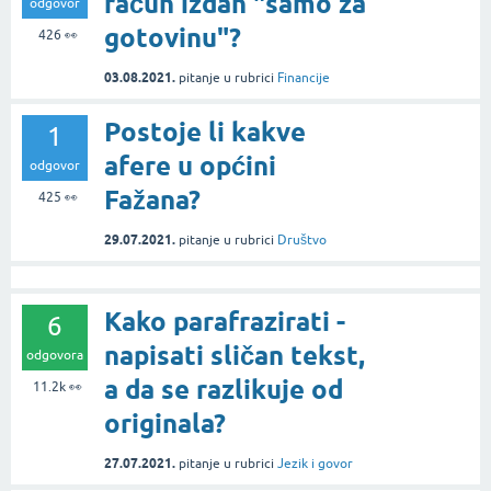
račun izdan "samo za
odgovor
gotovinu"?
426
👀
03.08.2021.
pitanje
u rubrici
Financije
Postoje li kakve
1
afere u općini
odgovor
Fažana?
425
👀
29.07.2021.
pitanje
u rubrici
Društvo
Kako parafrazirati -
6
napisati sličan tekst,
odgovora
a da se razlikuje od
11.2k
👀
originala?
27.07.2021.
pitanje
u rubrici
Jezik i govor