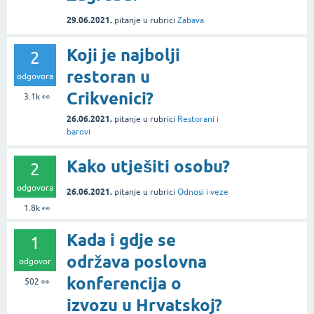
29.06.2021.
pitanje
u rubrici
Zabava
Koji je najbolji
2
restoran u
odgovora
Crikvenici?
3.1k
👀
26.06.2021.
pitanje
u rubrici
Restorani i
barovi
Kako utješiti osobu?
2
odgovora
26.06.2021.
pitanje
u rubrici
Odnosi i veze
1.8k
👀
Kada i gdje se
1
održava poslovna
odgovor
konferencija o
502
👀
izvozu u Hrvatskoj?