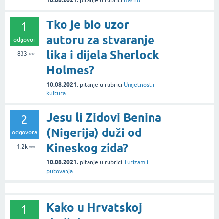
10.08.2021.
pitanje
u rubrici
Razno
Tko je bio uzor
1
autoru za stvaranje
odgovor
lika i dijela Sherlock
833
👀
Holmes?
10.08.2021.
pitanje
u rubrici
Umjetnost i
kultura
Jesu li Zidovi Benina
2
(Nigerija) duži od
odgovora
Kineskog zida?
1.2k
👀
10.08.2021.
pitanje
u rubrici
Turizam i
putovanja
Kako u Hrvatskoj
1