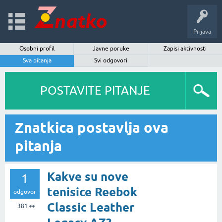
Prijava
Osobni profil
Javne poruke
Zapisi aktivnosti
Sva pitanja
Svi odgovori
POSTAVITE PITANJE
Znatkica postavlja ova
pitanja
Kakve su nove
1
tenisice Reebok
odgovor
Classic Leather
381
👀