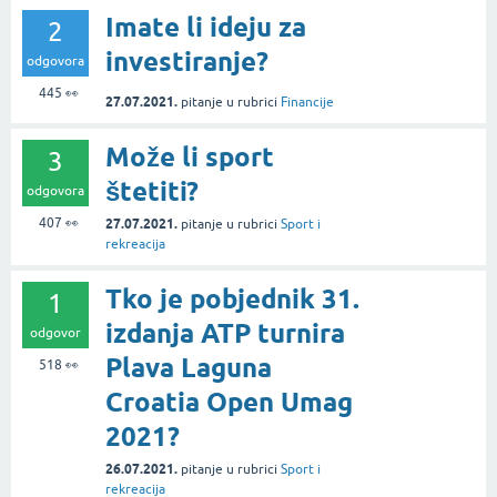
Imate li ideju za
2
investiranje?
odgovora
445
👀
27.07.2021.
pitanje
u rubrici
Financije
Može li sport
3
štetiti?
odgovora
407
👀
27.07.2021.
pitanje
u rubrici
Sport i
rekreacija
Tko je pobjednik 31.
1
izdanja ATP turnira
odgovor
Plava Laguna
518
👀
Croatia Open Umag
2021?
26.07.2021.
pitanje
u rubrici
Sport i
rekreacija