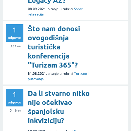
Legacy AZ?
08.09.2021.
pitanje
u rubrici
Sport i
rekreacija
Što nam donosi
1
ovogodišnja
odgovor
turistička
327
👀
konferencija
"Turizam 365"?
31.08.2021.
pitanje
u rubrici
Turizam i
putovanja
Da li stvarno nitko
1
nije očekivao
odgovor
španjolsku
2.1k
👀
inkviziciju?