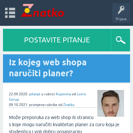
Prijava
POSTAVITE PITANJE
Iz kojeg web shopa
naručiti planer?
22.09.2020.
pitanje
u rubrici
Kupovina
od
Lovro
Gorup
09.10.2021.
promjena rubrike
od
Znatko
Može preporuka za web shop ili stranicu
s koje mogu naručiti kvalitetan planer za curu koja je
studentica i voli dobru organizaciju.