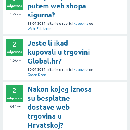
putem web shopa
odgovora
sigurna?
1.2k
👀
18.04.2014.
pitanje
u rubrici
Kupovina
od
Web::Edukacija
Jeste li ikad
2
kupovali u trgovini
odgovora
Global.hr?
1.5k
👀
30.04.2014.
pitanje
u rubrici
Kupovina
od
Goran Dren
Nakon kojeg iznosa
2
su besplatne
odgovora
dostave web
647
👀
trgovina u
Hrvatskoj?