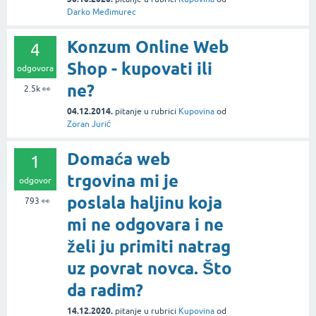
Darko Međimurec
Konzum Online Web
4
Shop - kupovati ili
odgovora
ne?
2.5k
👀
04.12.2014.
pitanje
u rubrici
Kupovina
od
Zoran Jurić
Domaća web
1
trgovina mi je
odgovor
poslala haljinu koja
793
👀
mi ne odgovara i ne
želi ju primiti natrag
uz povrat novca. Što
da radim?
14.12.2020.
pitanje
u rubrici
Kupovina
od