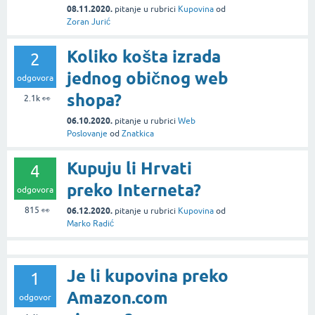
08.11.2020.
pitanje
u rubrici
Kupovina
od
Zoran Jurić
Koliko košta izrada
2
jednog običnog web
odgovora
shopa?
2.1k
👀
06.10.2020.
pitanje
u rubrici
Web
Poslovanje
od
Znatkica
Kupuju li Hrvati
4
preko Interneta?
odgovora
815
👀
06.12.2020.
pitanje
u rubrici
Kupovina
od
Marko Radić
Je li kupovina preko
1
Amazon.com
odgovor