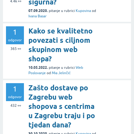
sigurna?
4.4k
👀
07.09.2020.
pitanje
u rubrici
Kupovina
od
Ivana Basar
Kako se kvalitetno
1
povezati s ciljnom
odgovor
skupinom web
365
👀
shopa?
10.05.2022.
pitanje
u rubrici
Web
Poslovanje
od
Mia Jelinčić
Zašto dostave po
1
Zagrebu web
odgovor
shopova s centrima
432
👀
u Zagrebu traju i po
tjedan dana?
30.10.2020.
pitanje
u rubrici
Kupovina
od