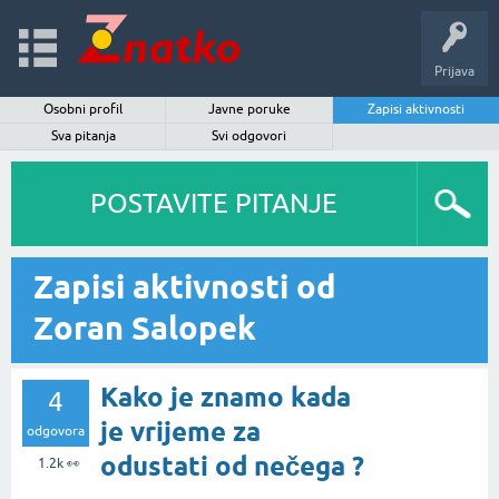
Prijava
Osobni profil
Javne poruke
Zapisi aktivnosti
Sva pitanja
Svi odgovori
POSTAVITE PITANJE
Zapisi aktivnosti od
Zoran Salopek
Kako je znamo kada
4
je vrijeme za
odgovora
odustati od nečega ?
1.2k
👀