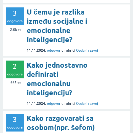
U čemu je razlika
3
između socijalne i
odgovora
emocionalne
2.0k
👀
inteligencije?
11.11.2024.
odgovor
u rubrici
Osobni razvoj
Kako jednostavno
2
definirati
odgovora
emocionalnu
665
👀
inteligenciju?
11.11.2024.
odgovor
u rubrici
Osobni razvoj
Kako razgovarati sa
3
osobom(npr. šefom)
odgovora