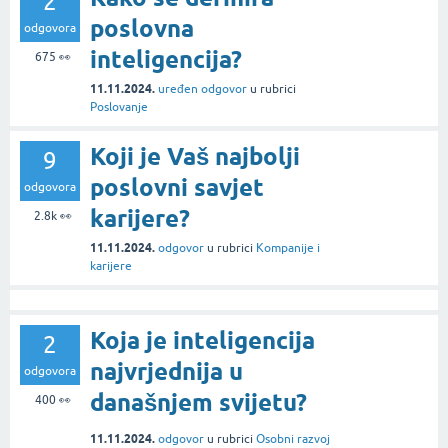
2
poslovna
odgovora
inteligencija?
675
👀
11.11.2024.
uređen odgovor
u rubrici
Poslovanje
Koji je Vaš najbolji
9
poslovni savjet
odgovora
karijere?
2.8k
👀
11.11.2024.
odgovor
u rubrici
Kompanije i
karijere
Koja je inteligencija
2
najvrjednija u
odgovora
današnjem svijetu?
400
👀
11.11.2024.
odgovor
u rubrici
Osobni razvoj