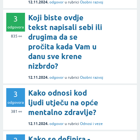
12.11.2024.
odgovor
u rubrici
Osobni razvoj
Koji biste ovdje
3
tekst napisali sebi ili
odgovora
drugima da se
835
👀
pročita kada Vam u
danu sve krene
nizbrdo?
12.11.2024.
odgovor
u rubrici
Osobni razvoj
Kako odnosi kod
3
ljudi utječu na opće
odgovora
mentalno zdravlje?
381
👀
12.11.2024.
odgovor
u rubrici
Odnosi i veze
Kako se definira -