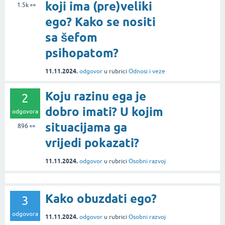
koji ima (pre)veliki
1.5k
👀
ego? Kako se nositi
sa šefom
psihopatom?
11.11.2024.
odgovor
u rubrici
Odnosi i veze
Koju razinu ega je
2
dobro imati? U kojim
odgovora
situacijama ga
896
👀
vrijedi pokazati?
11.11.2024.
odgovor
u rubrici
Osobni razvoj
Kako obuzdati ego?
3
odgovora
11.11.2024.
odgovor
u rubrici
Osobni razvoj