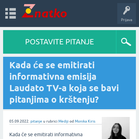
Prijava
POSTAVITE PITANJE
Kada će se emitirati
informativna emisija
Laudato TV-a koja se bavi
pitanjima o krštenju?
05.09.2022.
pitanje
u rubrici
Mediji
od
Monika Kiris
Kada će se emitirati informativna