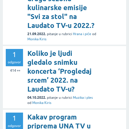
kulinarske emisije
"Svi za stol" na
Laudato TV-u 2022.?
21.09.2022.
pitanje
u rubrici
Hrana i piće
od
Monika Kiris
Koliko je ljudi
1
gledalo snimku
odgovor
koncerta ‘Progledaj
414
👀
srcem’ 2022. na
Laudato TV-u?
04.10.2022.
pitanje
u rubrici
Muzika i ples
od
Monika Kiris
Kakav program
1
priprema UNA TV u
odgovor