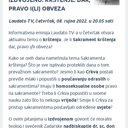
IZDVOJENO: KRŠTENJE: DAR,
PRAVO I(LI) OBVEZA
Laudato TV, četvrtak, 08. rujna 2022. u 20.05 sati
Informativna emisija Laudato TV-a u četvrtak otvara
aktualnu temu o
krštenju
. Je li
Sakrament krštenja
dar, pravo i/li obveza?
Kako se ovih dana nametnula tema Sakramenta
krštenja? Što je sve isplivalo proteklih dana o tom
prevažnom sakramentu? Jesmo li kao
Crkva
postali
previše mlaki i popustili u
poučavanju odraslih
o
sakramentima? Imaju li
homoseksualne osobe
pravo
na sakramente? Treba li Crkva popustiti u svome
nauku zato što to nekoga
vrijeđa
? Smije li Crkva za
pristup sakramentima postavljati određene
uvjete
?
O ovim pitanjima u
Izdvojenom
govorit će moralni
teolog i svećenik Zadarske
nadbiskupije dr. sc. don