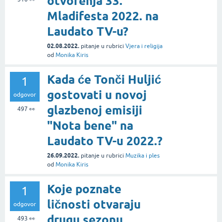
otvorenja 33.
Mladifesta 2022. na
Laudato TV-u?
02.08.2022.
pitanje
u rubrici
Vjera i religija
od
Monika Kiris
Kada će Tonči Huljić
1
gostovati u novoj
odgovor
glazbenoj emisiji
497
👀
"Nota bene" na
Laudato TV-u 2022.?
26.09.2022.
pitanje
u rubrici
Muzika i ples
od
Monika Kiris
Koje poznate
1
ličnosti otvaraju
odgovor
drugu sezonu
493
👀