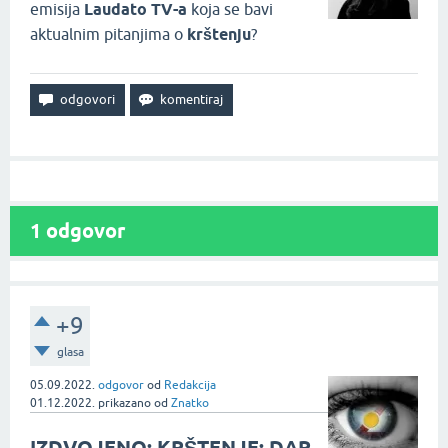
emisija
Laudato TV-a
koja se bavi
aktualnim pitanjima o
krštenju
?
1
odgovor
+9
glasa
05.09.2022.
odgovor
od
Redakcija
01.12.2022.
prikazano
od
Znatko