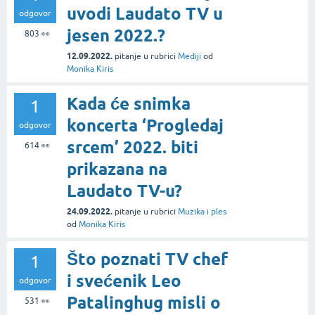
uvodi Laudato TV u
odgovor
jesen 2022.?
803
👀
12.09.2022.
pitanje
u rubrici
Mediji
od
Monika Kiris
Kada će snimka
1
koncerta ‘Progledaj
odgovor
srcem’ 2022. biti
614
👀
prikazana na
Laudato TV-u?
24.09.2022.
pitanje
u rubrici
Muzika i ples
od
Monika Kiris
Što poznati TV chef
1
i svećenik Leo
odgovor
Patalinghug misli o
531
👀