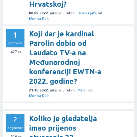
Hrvatskoj?
08.09.2022.
pitanje
u rubrici
Hrana i piće
od
Monika Kiris
Koji dar je kardinal
1
Parolin dobio od
odgovor
Laudato TV-a na
427
👀
Međunarodnoj
konferenciji EWTN-a
2022. godine?
21.10.2022.
pitanje
u rubrici
Mediji
od
Monika Kiris
Koliko je gledatelja
2
imao prijenos
odgovora
516
👀