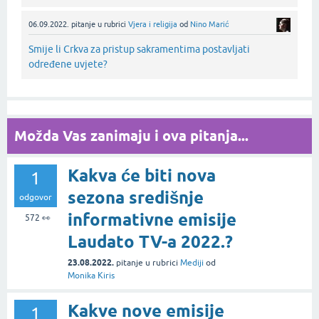
06.09.2022.
pitanje
u rubrici
Vjera i religija
od
Nino Marić
Smije li Crkva za pristup sakramentima postavljati
određene uvjete?
Možda Vas zanimaju i ova pitanja...
Kakva će biti nova
1
sezona središnje
odgovor
informativne emisije
572
👀
Laudato TV-a 2022.?
23.08.2022.
pitanje
u rubrici
Mediji
od
Monika Kiris
Kakve nove emisije
1